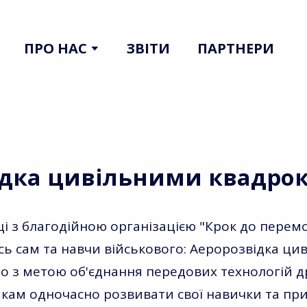
ПРО НАС
ЗВІТИ
ПАРТНЕРИ
ідка цивільними квадро
ці з благодійною організацією "Крок до перем
сь сам та навчи військового: Аеророзвідка ц
 з метою об'єднання передових технологій дро
кам одночасно розвивати свої навички та прин