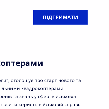
ПІДТРИМАТИ
коптерами
оги", оголошує про старт нового та
ивільними квадрокоптерами".
нів та знань у сфері військової
осити користь військовій справі.