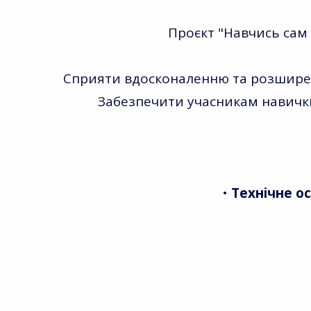
Проєкт "Навчись сам
Сприяти вдосконаленню та розширен
Забезпечити учасникам навички,
​•
Технічне осн