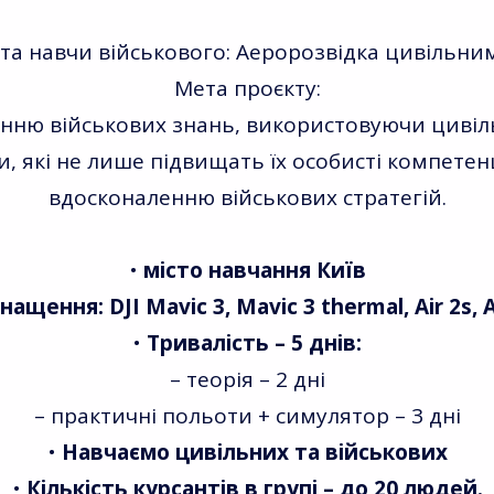
 та навчи військового: Аеророзвідка цивільн
Мета проєкту:
ню військових знань, використовуючи цивіль
 які не лише підвищать їх особисті компетен
вдосконаленню військових стратегій.
•
місто навчання Київ
ащення: DJI Mavic 3, Mavic 3 thermal, Air 2s, 
•
Тривалість – 5 днів:
– теорія – 2 дні
– практичні польоти + симулятор – 3 дні
•
Навчаємо цивільних та військових
•
Кількість курсантів в групі – до 20 людей.