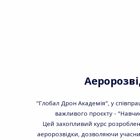
Аеророзв
"Глобал Дрон Академія", у співпра
важливого проєкту - "Навчи
Цей захопливий курс розроблено
аеророзвідки, дозволяючи учасни