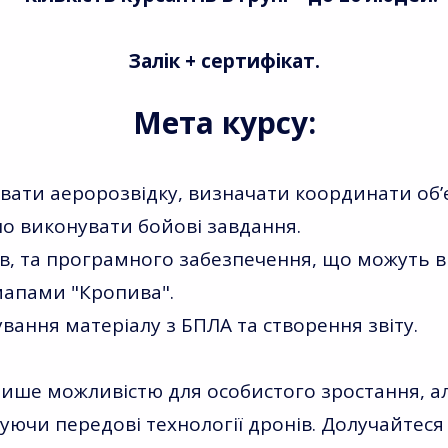
Залік + сертифікат.
Мета курсу:
увати аеророзвідку, визначати координати об’є
но виконувати бойові завдання.
нів, та програмного забезпечення, що можуть в
мапами "Кропива".
ання матеріалу з БПЛА та створення звіту.
лише можливістю для особистого зростання, 
уючи передові технології дронів. Долучайтеся